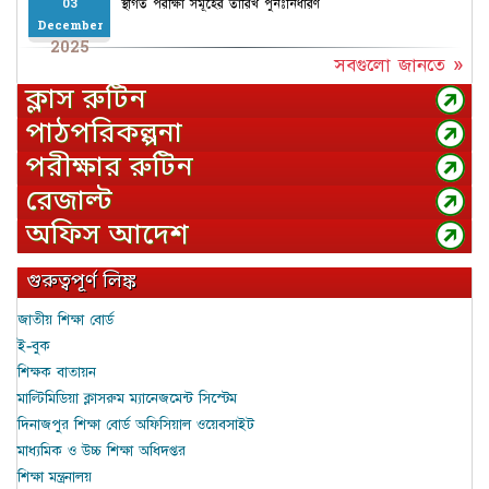
স্থগিত পরীক্ষা সমূহের তারিখ পুনঃনির্ধারণ
03
December
2025
সবগুলো জানতে »
ক্লাস রুটিন
পাঠপরিকল্পনা
পরীক্ষার রুটিন
রেজাল্ট
অফিস আদেশ
গুরুত্বপূর্ণ লিঙ্ক
জাতীয় শিক্ষা বোর্ড
ই-বুক
শিক্ষক বাতায়ন
মাল্টিমিডিয়া ক্লাসরুম ম্যানেজমেন্ট সিস্টেম
দিনাজপুর শিক্ষা বোর্ড অফিসিয়াল ওয়েবসাইট
মাধ্যমিক ও উচ্চ শিক্ষা অধিদপ্তর
শিক্ষা মন্ত্রনালয়