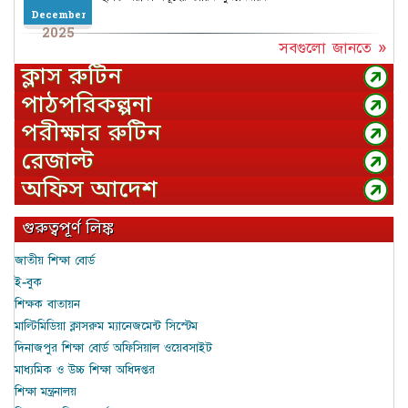
December
2025
সবগুলো জানতে »
ক্লাস রুটিন
পাঠপরিকল্পনা
পরীক্ষার রুটিন
রেজাল্ট
অফিস আদেশ
গুরুত্বপূর্ণ লিঙ্ক
জাতীয় শিক্ষা বোর্ড
ই-বুক
শিক্ষক বাতায়ন
মাল্টিমিডিয়া ক্লাসরুম ম্যানেজমেন্ট সিস্টেম
দিনাজপুর শিক্ষা বোর্ড অফিসিয়াল ওয়েবসাইট
মাধ্যমিক ও উচ্চ শিক্ষা অধিদপ্তর
শিক্ষা মন্ত্রনালয়