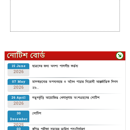
নোটিশ বোর্ড
ছাত্রদের জন্য অবশ্য পালনীয় কর্তব্য
15 June
2026
মাদকদ্রব্যের অপব্যবহার ও অবৈধ পাচার বিরোধী আন্তর্জাতিক দিবস
07 May
2026
২৬...
নতুনকুঁড়ি আয়োজিত খেলাধুলায় অংশগ্রহণের নোটিশ
26 April
2026
নোটিশ
30
December
2025
স্থগিত পরীক্ষা সমূহের তারিখ পুনঃনির্ধারণ
03