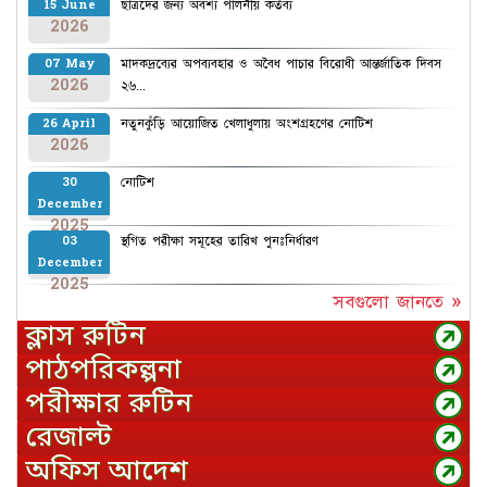
ছাত্রদের জন্য অবশ্য পালনীয় কর্তব্য
15 June
2026
মাদকদ্রব্যের অপব্যবহার ও অবৈধ পাচার বিরোধী আন্তর্জাতিক দিবস
07 May
2026
২৬...
নতুনকুঁড়ি আয়োজিত খেলাধুলায় অংশগ্রহণের নোটিশ
26 April
2026
নোটিশ
30
December
2025
স্থগিত পরীক্ষা সমূহের তারিখ পুনঃনির্ধারণ
03
December
2025
সবগুলো জানতে »
ক্লাস রুটিন
পাঠপরিকল্পনা
পরীক্ষার রুটিন
রেজাল্ট
অফিস আদেশ