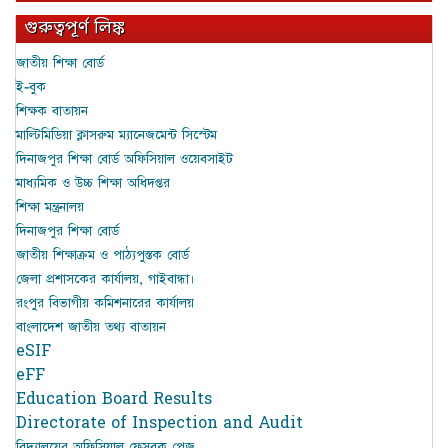
গুরুত্বপূর্ণ লিঙ্ক
জাতীয় শিক্ষা বোর্ড
ই-বুক
শিক্ষক বাতায়ন
মাল্টিমিডিয়া ক্লাসরুম ম্যানেজমেন্ট সিস্টেম
দিনাজপুর শিক্ষা বোর্ড অফিসিয়াল ওয়েবসাইট
মাধ্যমিক ও উচ্চ শিক্ষা অধিদপ্তর
শিক্ষা মন্ত্রনালয়
দিনাজপুর শিক্ষা বোর্ড
জাতীয় শিক্ষাক্রম ও পাঠ্যপুস্তক বোর্ড
জেলা প্রশাসকের কার্যালয়, গাইবান্ধা।
রংপুর বিভাগীয় কমিশনারের কার্যালয়
বাংলাদেশ জাতীয় তথ্য বাতায়ন
eSIF
eFF
Education Board Results
Directorate of Inspection and Audit
বিদ্যালয়ের অফিসিয়াল ফেসবুক পেজ