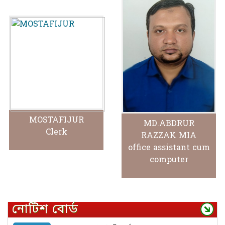
MOSTAFIJUR
MD.ABDRUR
Clerk
RAZZAK MIA
office assistant cum
computer
নোটিশ বোর্ড