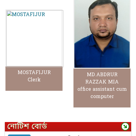
MOSTAFIJUR
MD.ABDRUR
Clerk
RAZZAK MIA
office assistant cum
computer
নোটিশ বোর্ড