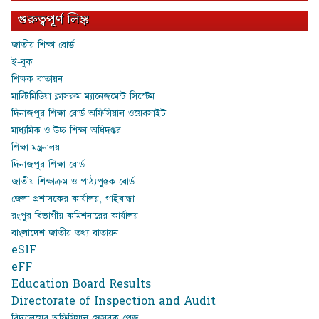
গুরুত্বপূর্ণ লিঙ্ক
জাতীয় শিক্ষা বোর্ড
ই-বুক
শিক্ষক বাতায়ন
মাল্টিমিডিয়া ক্লাসরুম ম্যানেজমেন্ট সিস্টেম
দিনাজপুর শিক্ষা বোর্ড অফিসিয়াল ওয়েবসাইট
মাধ্যমিক ও উচ্চ শিক্ষা অধিদপ্তর
শিক্ষা মন্ত্রনালয়
দিনাজপুর শিক্ষা বোর্ড
জাতীয় শিক্ষাক্রম ও পাঠ্যপুস্তক বোর্ড
জেলা প্রশাসকের কার্যালয়, গাইবান্ধা।
রংপুর বিভাগীয় কমিশনারের কার্যালয়
বাংলাদেশ জাতীয় তথ্য বাতায়ন
eSIF
eFF
Education Board Results
Directorate of Inspection and Audit
বিদ্যালয়ের অফিসিয়াল ফেসবুক পেজ