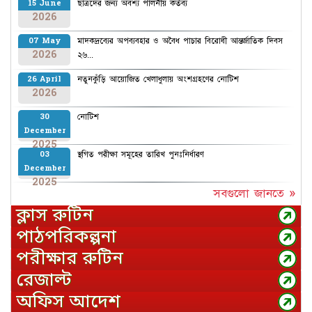
ছাত্রদের জন্য অবশ্য পালনীয় কর্তব্য
15 June
2026
মাদকদ্রব্যের অপব্যবহার ও অবৈধ পাচার বিরোধী আন্তর্জাতিক দিবস
07 May
2026
২৬...
নতুনকুঁড়ি আয়োজিত খেলাধুলায় অংশগ্রহণের নোটিশ
26 April
2026
নোটিশ
30
December
2025
স্থগিত পরীক্ষা সমূহের তারিখ পুনঃনির্ধারণ
03
December
2025
সবগুলো জানতে »
ক্লাস রুটিন
পাঠপরিকল্পনা
পরীক্ষার রুটিন
রেজাল্ট
অফিস আদেশ