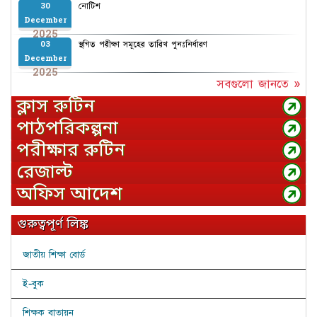
নোটিশ
30
December
2025
স্থগিত পরীক্ষা সমূহের তারিখ পুনঃনির্ধারণ
03
December
2025
সবগুলো জানতে »
ক্লাস রুটিন
পাঠপরিকল্পনা
পরীক্ষার রুটিন
রেজাল্ট
অফিস আদেশ
গুরুত্বপূর্ণ লিঙ্ক
জাতীয় শিক্ষা বোর্ড
ই-বুক
শিক্ষক বাতায়ন