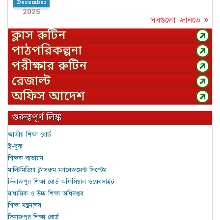
December
2025
সবগুলো জানতে »
ক্লাস রুটিন
পাঠপরিকল্পনা
পরীক্ষার রুটিন
রেজাল্ট
অফিস আদেশ
গুরুত্বপূর্ণ লিঙ্ক
জাতীয় শিক্ষা বোর্ড
ই-বুক
শিক্ষক বাতায়ন
মাল্টিমিডিয়া ক্লাসরুম ম্যানেজমেন্ট সিস্টেম
দিনাজপুর শিক্ষা বোর্ড অফিসিয়াল ওয়েবসাইট
মাধ্যমিক ও উচ্চ শিক্ষা অধিদপ্তর
শিক্ষা মন্ত্রনালয়
দিনাজপুর শিক্ষা বোর্ড