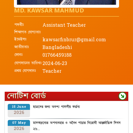
MD. KAWSAR MAHMUD
পদবীঃ
Assistant Teacher
শিক্ষাগত যোগ্যতাঃ
ইমেইলঃ
kawsarfinbrur@gmail.com
জাতীয়তাঃ
Bangladeshi
ফোনঃ
01766459188
যোগদানের তারিখঃ
2024-06-23
প্রথম যোগদানঃ
Teacher
নোটিশ বোর্ড
ছাত্রদের জন্য অবশ্য পালনীয় কর্তব্য
15 June
2026
মাদকদ্রব্যের অপব্যবহার ও অবৈধ পাচার বিরোধী আন্তর্জাতিক দিবস
07 May
2026
২৬...