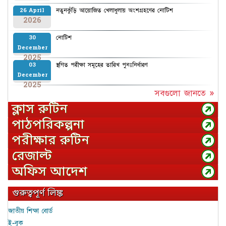
নতুনকুঁড়ি আয়োজিত খেলাধুলায় অংশগ্রহণের নোটিশ
26 April
2026
নোটিশ
30
December
2025
স্থগিত পরীক্ষা সমূহের তারিখ পুনঃনির্ধারণ
03
December
2025
সবগুলো জানতে »
ক্লাস রুটিন
পাঠপরিকল্পনা
পরীক্ষার রুটিন
রেজাল্ট
অফিস আদেশ
গুরুত্বপূর্ণ লিঙ্ক
জাতীয় শিক্ষা বোর্ড
ই-বুক