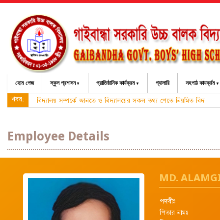
হোম পেজ
স্কুল প্রশাসন
প্রাতিষ্ঠানিক কার্যক্রম
গ্যালারি
সহপাঠ কাযর্ক্রম
খবর:
বিদ্যালয় সম্পর্কে জানতে ও বিদ্যালয়ের সকল তথ্য পেতে নিয়মিত বিদ্যালয়
Employee Details
MD. ALAMG
পদবীঃ
পিতার নামঃ