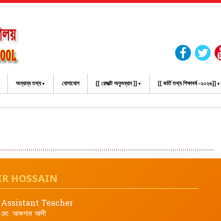
অন্যান্য তথ্য
যোগাযোগ
[[ রেজাল্ট অনুসন্ধান ]]
[[ ভর্তি তথ্য শিক্ষাবর্ষ -২০২৬]]
ের ওয়ে
IR HOSSAIN
Assistant Teacher
মো: আজগার আলী