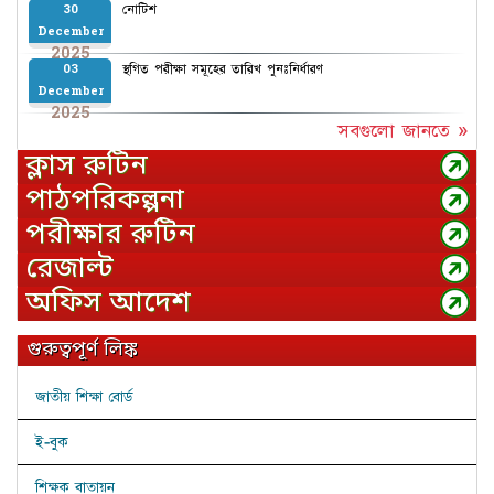
নোটিশ
30
December
2025
স্থগিত পরীক্ষা সমূহের তারিখ পুনঃনির্ধারণ
03
December
2025
সবগুলো জানতে »
ক্লাস রুটিন
পাঠপরিকল্পনা
পরীক্ষার রুটিন
রেজাল্ট
অফিস আদেশ
গুরুত্বপূর্ণ লিঙ্ক
জাতীয় শিক্ষা বোর্ড
ই-বুক
শিক্ষক বাতায়ন