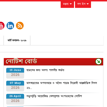
মন্তব্য
লগ ইন
ভর্তি ফলাফল- ২০২৬
নোটিশ বোর্ড
ছাত্রদের জন্য অবশ্য পালনীয় কর্তব্য
15 June
2026
মাদকদ্রব্যের অপব্যবহার ও অবৈধ পাচার বিরোধী আন্তর্জাতিক দিবস
07 May
2026
২৬...
নতুনকুঁড়ি আয়োজিত খেলাধুলায় অংশগ্রহণের নোটিশ
26 April
2026