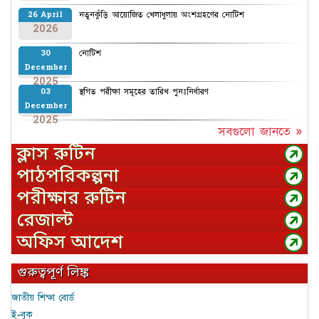
নতুনকুঁড়ি আয়োজিত খেলাধুলায় অংশগ্রহণের নোটিশ
26 April
2026
নোটিশ
30
December
2025
স্থগিত পরীক্ষা সমূহের তারিখ পুনঃনির্ধারণ
03
December
2025
সবগুলো জানতে »
ক্লাস রুটিন
পাঠপরিকল্পনা
পরীক্ষার রুটিন
রেজাল্ট
অফিস আদেশ
গুরুত্বপূর্ণ লিঙ্ক
জাতীয় শিক্ষা বোর্ড
ই-বুক