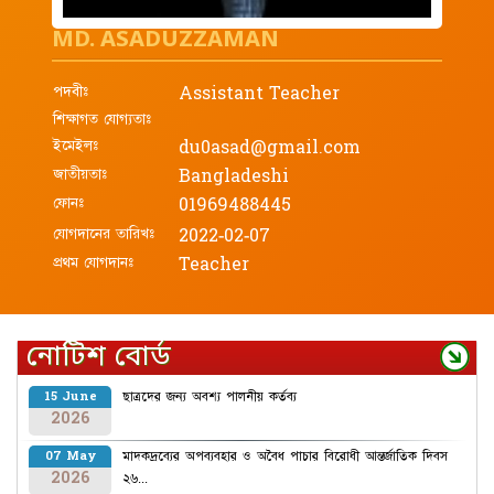
MD. ASADUZZAMAN
পদবীঃ
Assistant Teacher
শিক্ষাগত যোগ্যতাঃ
ইমেইলঃ
du0asad@gmail.com
জাতীয়তাঃ
Bangladeshi
ফোনঃ
01969488445
যোগদানের তারিখঃ
2022-02-07
প্রথম যোগদানঃ
Teacher
নোটিশ বোর্ড
ছাত্রদের জন্য অবশ্য পালনীয় কর্তব্য
15 June
2026
মাদকদ্রব্যের অপব্যবহার ও অবৈধ পাচার বিরোধী আন্তর্জাতিক দিবস
07 May
2026
২৬...