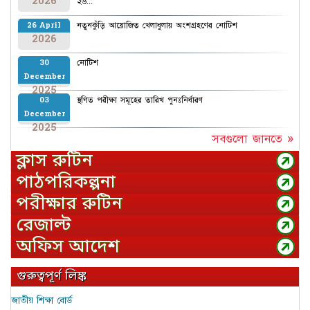
2026
২৬...
নতুনকুঁড়ি আয়োজিত খেলাধুলায় অংশগ্রহণের নোটিশ
26 April
2026
নোটিশ
30
December
2025
স্থগিত পরীক্ষা সমূহের তারিখ পুনঃনির্ধারণ
03
December
2025
সবগুলো জানতে »
ক্লাস রুটিন
পাঠপরিকল্পনা
পরীক্ষার রুটিন
রেজাল্ট
অফিস আদেশ
গুরুত্বপূর্ণ লিঙ্ক
জাতীয় শিক্ষা বোর্ড