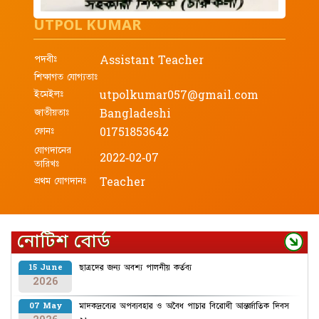
UTPOL KUMAR
পদবীঃ
Assistant Teacher
শিক্ষাগত যোগ্যতাঃ
ইমেইলঃ
utpolkumar057@gmail.com
জাতীয়তাঃ
Bangladeshi
ফোনঃ
01751853642
যোগদানের
2022-02-07
তারিখঃ
প্রথম যোগদানঃ
Teacher
নোটিশ বোর্ড
ছাত্রদের জন্য অবশ্য পালনীয় কর্তব্য
15 June
2026
মাদকদ্রব্যের অপব্যবহার ও অবৈধ পাচার বিরোধী আন্তর্জাতিক দিবস
07 May