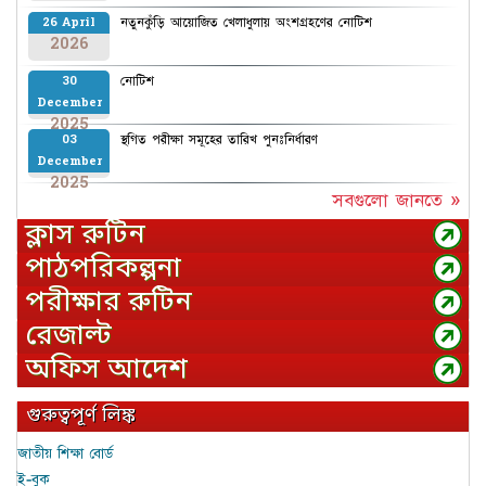
নতুনকুঁড়ি আয়োজিত খেলাধুলায় অংশগ্রহণের নোটিশ
26 April
2026
নোটিশ
30
December
2025
স্থগিত পরীক্ষা সমূহের তারিখ পুনঃনির্ধারণ
03
December
2025
সবগুলো জানতে »
ক্লাস রুটিন
পাঠপরিকল্পনা
পরীক্ষার রুটিন
রেজাল্ট
অফিস আদেশ
গুরুত্বপূর্ণ লিঙ্ক
জাতীয় শিক্ষা বোর্ড
ই-বুক