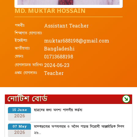
MD. MUKTAR HOSSAIN
পদবীঃ
Assistant Teacher
শিক্ষাগত যোগ্যতাঃ
ইমেইলঃ
muktar688198@gmail.com
জাতীয়তাঃ
Bangladeshi
ফোনঃ
01713688198
যোগদানের তারিখঃ
2024-06-23
প্রথম যোগদানঃ
Teacher
নোটিশ বোর্ড
ছাত্রদের জন্য অবশ্য পালনীয় কর্তব্য
15 June
2026
মাদকদ্রব্যের অপব্যবহার ও অবৈধ পাচার বিরোধী আন্তর্জাতিক দিবস
07 May
2026
২৬...